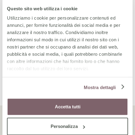
Spazi Accoglienti
A tutto
Questo sito web utilizza i cookie
Camere e suite dotate di ogni comfort,
Un centro c
Utilizziamo i cookie per personalizzare contenuti ed
costruite per essere sempre funzionali ed
mq di spazio
annunci, per fornire funzionalità dei social media e per
accoglienti. Inoltre, Junior Suite e Suite
servizi dedic
analizzare il nostro traffico. Condividiamo inoltre
pensate per chi non desidera rinunciare a
nei pressi d
informazioni sul modo in cui utilizzi il nostro sito con i
spazi privati ed un comfort extra.
minuti dal c
nostri partner che si occupano di analisi dei dati web,
business des
pubblicità e social media, i quali potrebbero combinarle
con altre informazioni che hai fornito loro o che hanno
raccolto dal tuo utilizzo dei loro servizi.
Mostra dettagli
Accetta tutti
Personalizza