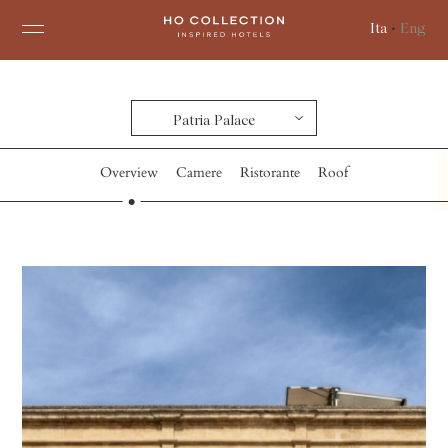
Ita
•
Eng
Patria Palace
Overview
Camere
Ristorante
Roof